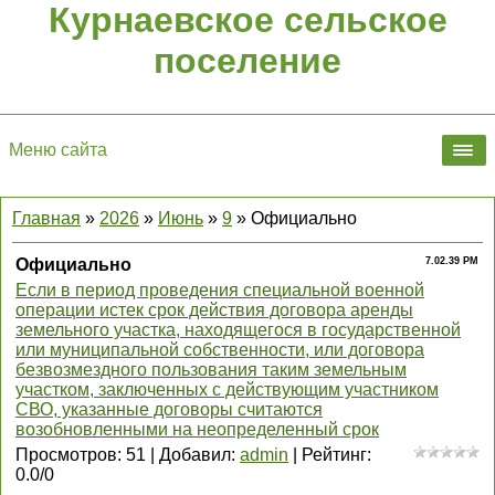
Курнаевское сельское
поселение
Меню сайта
Главная
»
2026
»
Июнь
»
9
» Официально
Официально
7.02.39 PM
Если в период проведения специальной военной
операции истек срок действия договора аренды
земельного участка, находящегося в государственной
или муниципальной собственности, или договора
безвозмездного пользования таким земельным
участком, заключенных с действующим участником
СВО, указанные договоры считаются
возобновленными на неопределенный срок
Просмотров
:
51
|
Добавил
:
admin
|
Рейтинг
:
0.0
/
0