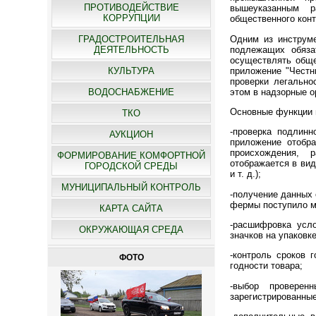
ПРОТИВОДЕЙСТВИЕ
вышеуказанным р
КОРРУПЦИИ
общественного кон
Одним из инструме
ГРАДОСТРОИТЕЛЬНАЯ
подлежащих обяза
ДЕЯТЕЛЬНОСТЬ
осуществлять обще
приложение "Честн
КУЛЬТУРА
проверки легально
этом в надзорные о
ВОДОСНАБЖЕНИЕ
Основные функции 
ТКО
-проверка подлинн
АУКЦИОН
приложение отобра
происхождения, 
ФОРМИРОВАНИЕ КОМФОРТНОЙ
отображается в вид
ГОРОДСКОЙ СРЕДЫ
и т. д.);
МУНИЦИПАЛЬНЫЙ КОНТРОЛЬ
-получение данных 
фермы поступило м
КАРТА САЙТА
-расшифровка усло
ОКРУЖАЮЩАЯ СРЕДА
значков на упаковке
-контроль сроков 
ФОТО
годности товара;
-выбор проверен
зарегистрированные