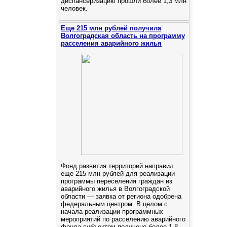
диспансеризацию прошли более 1,3 млн
человек.
Еще 215 млн рублей получила
Волгоградская область на программу
расселения аварийного жилья
Фонд развития территорий направил
еще 215 млн рублей для реализации
программы переселения граждан из
аварийного жилья в Волгоградской
области — заявка от региона одобрена
федеральным центром. В целом с
начала реализации программных
мероприятий по расселению аварийного
фонда субъектом получено более 1,8