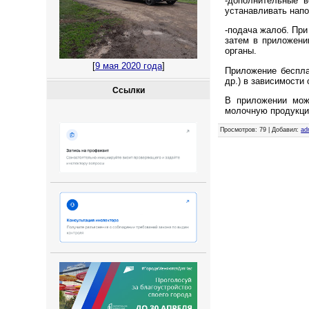
-дополнительные в
устанавливать напо
-подача жалоб. При
затем в приложени
органы.
[
9 мая 2020 года
]
Приложение бесплат
др.) в зависимости
Ссылки
В приложении можн
молочную продукцию
Просмотров
: 79 |
Добавил
:
ad