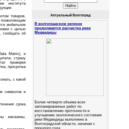
ии института
дукции.
Актуальный Волгоград
отом товаров,
, позволяющим
В волгоградском регионе
тся мобильное
продолжается расчистка реки
ровки с целью
Медведицы
, сообщать об
ta Matrix), и
ителя, страну
тат проверки
лка, просрочка
знать, с какой
ие символов и
Более четверти объема всех
течения срока
запланированных работ по
восстановлению проточности и
улучшению экологического состояния
ны магазины,
реки Медведицы выполнено в
Волгоградской области, начиная с
прошлого года.