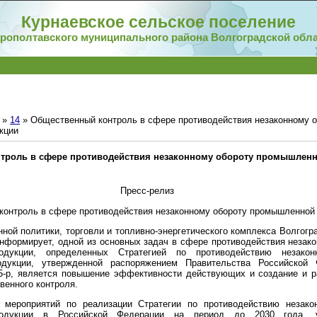
Курнаевское сельское поселение
рополтавского муниципального района Волгоградской обл
»
14
» Общественный контроль в сфере противодействия незаконному о
кции
троль в сфере противодействия незаконному обороту промышлен
Пресс-релиз
контроль в сфере противодействия незаконному обороту промышленной
ой политики, торговли и топливно-энергетического комплекса Волгогр
информирует, одной из основных задач в сфере противодействия незак
одукции, определенных Стратегией по противодействию незакон
дукции, утвержденной распоряжением Правительства Российской 
45-р, является повышение эффективности действующих и создание и р
венного контроля.
 мероприятий по реализации Стратегии по противодействию незако
одукции в Российской Федерации на период до 2030 года, у