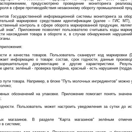
аспоряжением, предусмотрено проведение мониторинга реализац
троля в сфере противодействия незаконному обороту промышленной про
нтов Государственной информационной системы мониторинга за обор
тельной маркировке средствами идентификации (далее – ГИС МТ)
ственный контроль в сфере оборота маркированной продукции, являе
ый знак". Приложение позволяет пользователю считывать коды марки
сти нахождения товара в обороте и, в случае обнаружения нарушений
рганы.
приложения:
ости и качества товаров. Пользователь сканирует код маркировки (Da
жает информацию о товаре: состав, срок годности, данные производ
разрешительную документацию и другие характеристики. Резуль
е цвета: зелёный - проверка пройдена, красный - есть нарушения (подде
о пути товара. Например, в блоке "Путь молочных ингредиентов" можно у
олоко;
вных обозначений на упаковке. Приложение помогает понять значен
;
годности. Пользователь может настроить уведомления за сутки до ис
ных магазинов. В разделе "Карта магазинов" зелёным отмече
 в системе;