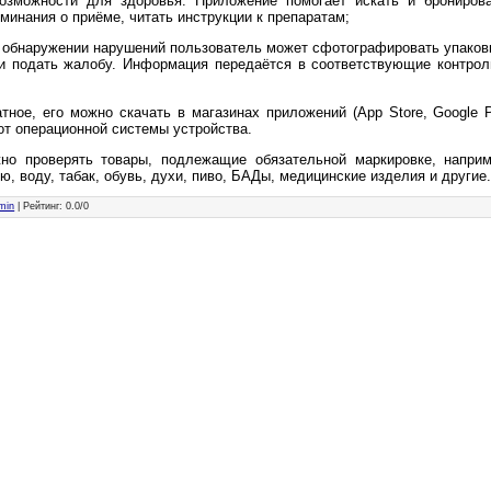
озможности для здоровья. Приложение помогает искать и бронирова
минания о приёме, читать инструкции к препаратам;
 обнаружении нарушений пользователь может сфотографировать упаковку
и подать жалобу. Информация передаётся в соответствующие контрол
ное, его можно скачать в магазинах приложений (App Store, Google P
 от операционной системы устройства.
о проверять товары, подлежащие обязательной маркировке, наприм
, воду, табак, обувь, духи, пиво, БАДы, медицинские изделия и другие
min
|
Рейтинг
:
0.0
/
0