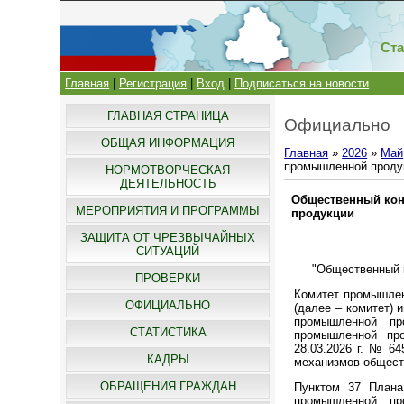
Ста
Главная
|
Регистрация
|
Вход
|
Подписаться на новости
ГЛАВНАЯ СТРАНИЦА
Официально
ОБЩАЯ ИНФОРМАЦИЯ
Главная
»
2026
»
Май
промышленной проду
НОРМОТВОРЧЕСКАЯ
ДЕЯТЕЛЬНОСТЬ
Общественный кон
МЕРОПРИЯТИЯ И ПРОГРАММЫ
продукции
ЗАЩИТА ОТ ЧРЕЗВЫЧАЙНЫХ
СИТУАЦИЙ
"Общественный 
ПРОВЕРКИ
Комитет промышленн
ОФИЦИАЛЬНО
(далее – комитет) 
промышленной пр
СТАТИСТИКА
промышленной про
28.03.2026 г. № 6
КАДРЫ
механизмов общест
ОБРАЩЕНИЯ ГРАЖДАН
Пунктом 37 Плана
промышленной пр