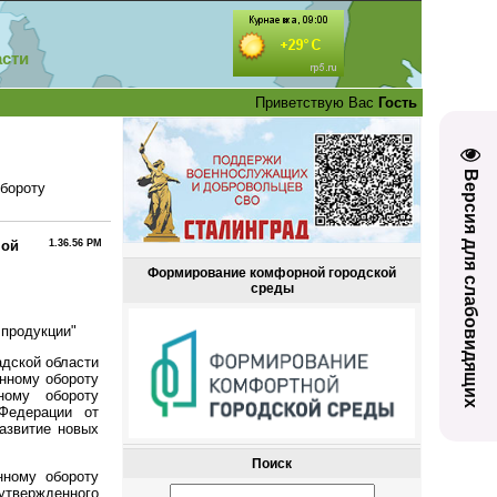
асти
Приветствую Вас
Гость
Версия для слабовидящих
бороту
ной
1.36.56 PM
Формирование комфорной городской
среды
 продукции"
адской области
онному обороту
ному обороту
Федерации от
азвитие новых
Поиск
нному обороту
твержденного