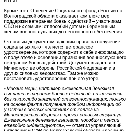
из них.
Кроме того, Отделение Социального фонда России по
Волгоградской области оказывает комплекс мер
поддержки ветеранам боевых действий – участникам
СВО и их семьям: от пособий детям и беременным
жёнам военнослужащих до пенсионного обеспечения.
Основным документом, дающим право на получение
социальных льгот, является ветеранское
удостоверение, которое содержит в себе информацию
о получателе и основании признания военнослужащего
ветераном боевых действий. Документ выдается в
Министерстве обороны Российской Федерации и в
других силовых ведомствах. Там же можно
восстановить удостоверение при его утере.
«Многие меры, например ежемесячная денежная
выплата ветеранам боевых действий, назначаются
без каких-либо заявлений от военнослужащих, только
на основе факта получения фондом информации об
участии в боевых действиях от коллег из
Министерства обороны и прочих силовых структур.
Ежемесячная денежная выплата, пособия и пенсии
ежегодно индексируются»
, — отметил управляющий
Отделением СФР по Волгоградской области Владимир