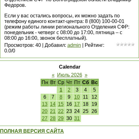
Федоров.
Если у вас остались вопросы, их можно задать по
телефону единого контакт-центра: 8 (800) 100-00-01
(режим работы линии регионального Отделения СФР:
понедельник - четверг с 08:00 до 17:00, пятница – с
08:00 до 16:00, звонок бесплатный).
Просмотров
:
40
|
Добавил
:
admin
|
Рейтинг
:
0.0
/
0
Calendar
«
Июль 2026
»
Пн
Вт
Ср
Чт
Пт
Сб
Вс
1
2
3
4
5
6
7
8
9
10
11
12
13
14
15
16
17
18
19
20
21
22
23
24
25
26
27
28
29
30
31
ПОЛНАЯ ВЕРСИЯ САЙТА